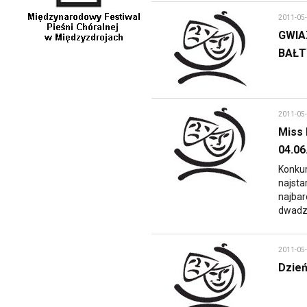
2011-05
GWIA
BAŁT
2011-05
Miss 
04.06
Konkur
najsta
najbar
dwadzi
2011-05
Dzie