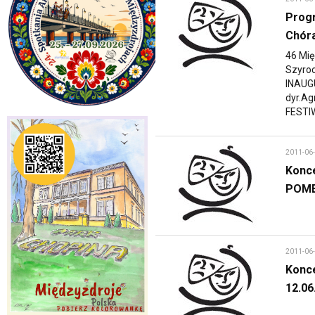
Prog
Chóra
46 Mię
Szyro
INAUGU
dyr.A
FESTI
2011-06
Konce
POME
2011-06
Konce
12.0