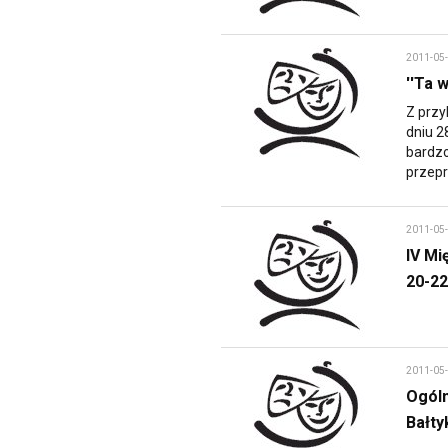
2011-05
''Ta 
Z przy
dniu 2
bardzo
przep
2011-05
IV Mi
20-22
2011-05
Ogóln
Bałty