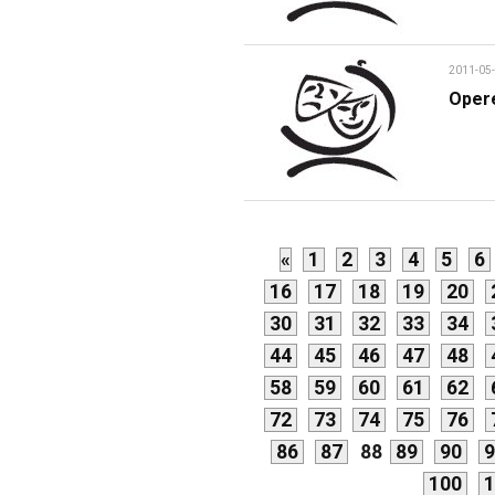
2011-05
Opere
«
1
2
3
4
5
6
16
17
18
19
20
30
31
32
33
34
44
45
46
47
48
58
59
60
61
62
72
73
74
75
76
86
87
88
89
90
9
100
1