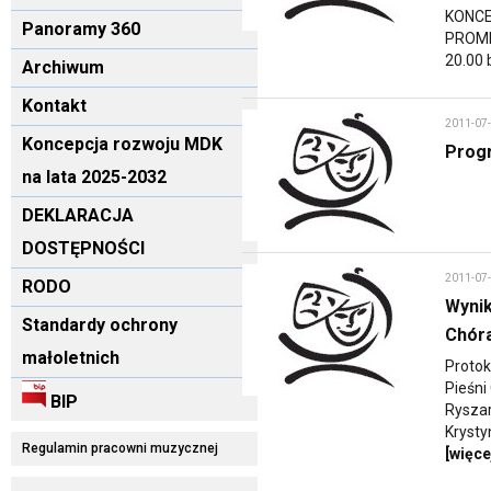
KONCE
Panoramy 360
PROME
20.00 b
Archiwum
Kontakt
2011-07
Koncepcja rozwoju MDK
Prog
na lata 2025-2032
DEKLARACJA
DOSTĘPNOŚCI
2011-07
RODO
Wynik
Standardy ochrony
Chóra
małoletnich
Protok
Pieśni
BIP
Ryszar
Krysty
Regulamin pracowni muzycznej
[więce