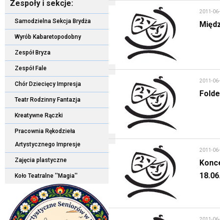
Zespoły i sekcje:
2011-06
Samodzielna Sekcja Brydża
Międz
Wyrób Kabaretopodobny
Zespół Bryza
Zespół Fale
2011-06
Chór Dziecięcy Impresja
Fold
Teatr Rodzinny Fantazja
Kreatywne Rączki
Pracownia Rękodzieła
Artystycznego Impresje
2011-06
Zajęcia plastyczne
Konc
18.06
Koło Teatralne ''Magia''
2011-06