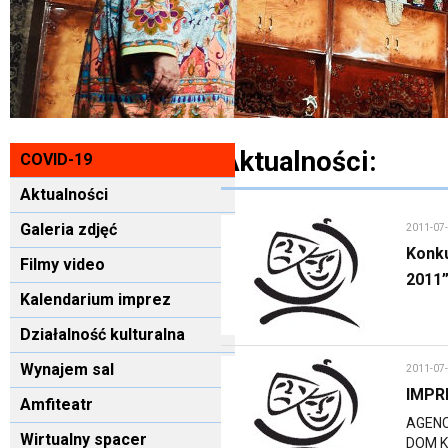
Aktualności:
COVID-19
Aktualności
Galeria zdjęć
2011-07
Konku
Filmy video
2011”
Kalendarium imprez
Działalność kulturalna
Wynajem sal
2011-07
IMPR
Amfiteatr
AGEN
Wirtualny spacer
DOM 