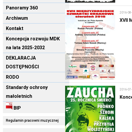
Panoramy 360
2016-08
Archiwum
XVII 
Kontakt
Koncepcja rozwoju MDK
na lata 2025-2032
DEKLARACJA
DOSTĘPNOŚCI
RODO
Standardy ochrony
2016-07
małoletnich
Konce
BIP
Regulamin pracowni muzycznej