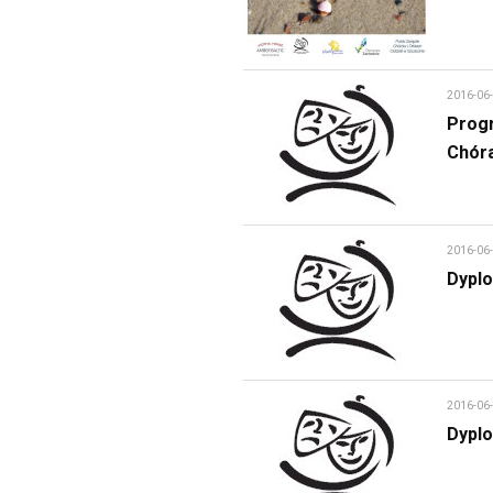
2016-06
Prog
Chóra
2016-06
Dyplo
2016-06
Dypl