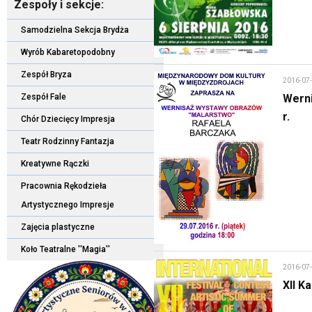
Zespoły i sekcje:
Samodzielna Sekcja Brydża
Wyrób Kabaretopodobny
Zespół Bryza
2016-07
Zespół Fale
Wern
r.
Chór Dziecięcy Impresja
Teatr Rodzinny Fantazja
Kreatywne Rączki
Pracownia Rękodzieła
Artystycznego Impresje
Zajęcia plastyczne
Koło Teatralne ''Magia''
2016-07
XII K