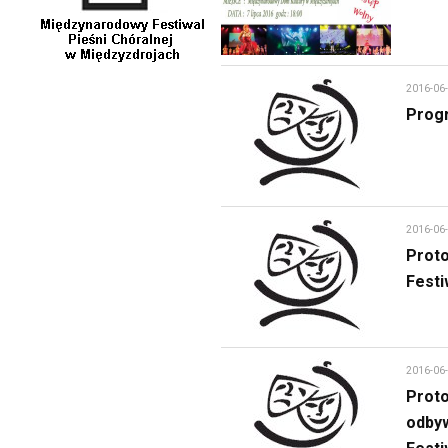
2016-06
Progr
2016-06
Proto
Festi
2016-06
Proto
odby