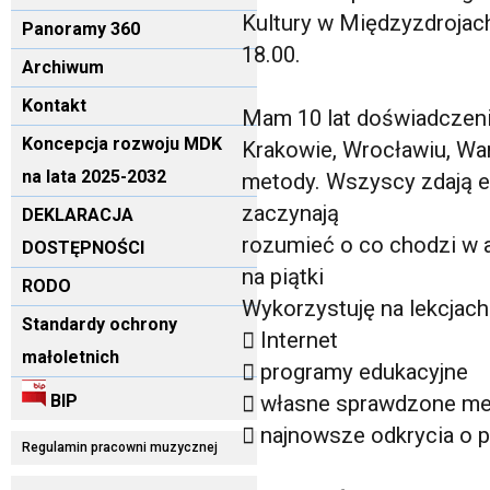
Kultury w Międzyzdrojach
Panoramy 360
18.00.
Archiwum
Kontakt
Mam 10 lat doświadczeni
Koncepcja rozwoju MDK
Krakowie, Wrocławiu, W
na lata 2025-2032
metody. Wszyscy zdają e
zaczynają
DEKLARACJA
rozumieć o co chodzi w a
DOSTĘPNOŚCI
na piątki
RODO
Wykorzystuję na lekcjach
Standardy ochrony
 Internet
małoletnich
 programy edukacyjne
BIP
 własne sprawdzone m
 najnowsze odkrycia o p
Regulamin pracowni muzycznej