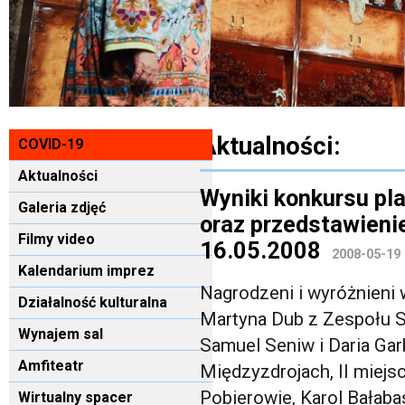
Aktualności:
COVID-19
Aktualności
Wyniki konkursu pla
Galeria zdjęć
oraz przedstawieni
Filmy video
16.05.2008
2008-05-19
Kalendarium imprez
Nagrodzeni i wyróżnieni w
Działalność kulturalna
Martyna Dub z Zespołu S
Wynajem sal
Samuel Seniw i Daria Ga
Amfiteatr
Międzyzdrojach, II miejs
Pobierowie, Karol Bałabas
Wirtualny spacer