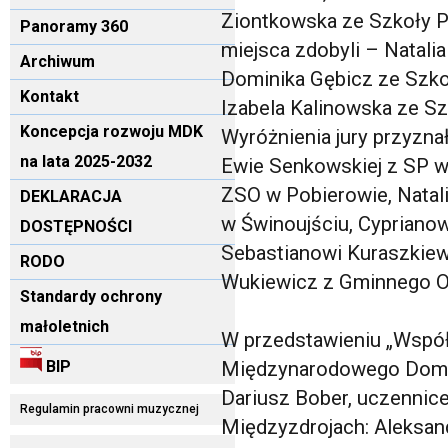
Ziontkowska ze Szkoły P
Panoramy 360
miejsca zdobyli – Natali
Archiwum
Dominika Gębicz ze Szk
Kontakt
Izabela Kalinowska ze 
Koncepcja rozwoju MDK
Wyróżnienia jury przyznał
na lata 2025-2032
Ewie Senkowskiej z SP w 
ZSO w Pobierowie, Natali
DEKLARACJA
w Świnoujściu, Cypriano
DOSTĘPNOŚCI
Sebastianowi Kuraszkiewi
RODO
Wukiewicz z Gminnego O
Standardy ochrony
małoletnich
W przedstawieniu „Współcz
BIP
Międzynarodowego Domu 
Dariusz Bober, uczennic
Regulamin pracowni muzycznej
Międzyzdrojach: Aleksan